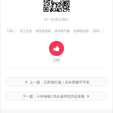
扫一扫关注我们
TAG：
开工大吉
新年新启程
新年新气象
反网络犯罪
2026
289
上一篇：
元宵猜灯谜｜反诈禁赌守平安
下一篇：
小年纳福 | 华企盾伴您共赴新春