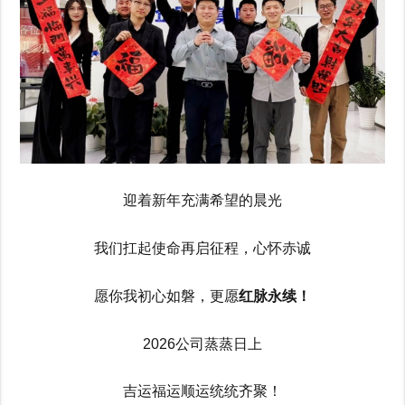
迎着新年充满希望的晨光
我们扛起使命再启征程，心怀赤诚
愿你我初心如磐，更愿
红脉永续！
2026公司蒸蒸日上
吉运福运顺运统统齐聚！