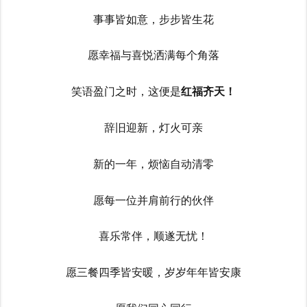
事事皆如意，步步皆生花
愿幸福与喜悦洒满每个角落
笑语盈门之时，这便是
红福齐天！
辞旧迎新，灯火可亲
新的一年，烦恼自动清零
愿每一位并肩前行的伙伴
喜乐常伴，顺遂无忧！
愿三餐四季皆安暖，岁岁年年皆安康