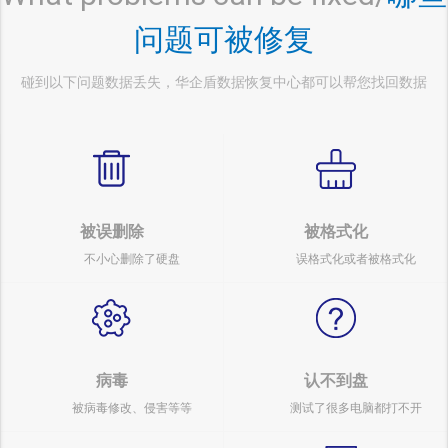
询无法应用等，华企盾
问题可被修复
数据恢复可针对目前各
类型损坏的数据库文件
和表丢失现象进行修复
碰到以下问题数据丢失，华企盾数据恢复中心都可以帮您找回数据
恢复。
被误删除
被格式化
不小心删除了硬盘
误格式化或者被格式化
病毒
认不到盘
被病毒修改、侵害等等
测试了很多电脑都打不开