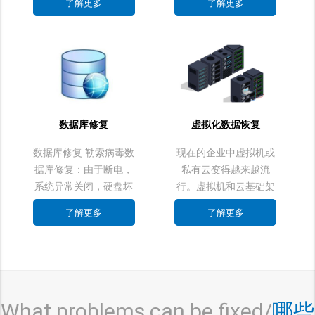
了解更多
了解更多
在介质上方并且在它们
（电路板坏，磁头损
旋转时向盘上的同心圆
坏，电机损坏，物理坏
写入或读取。华企盾数
道，固件丢失）、突然
据恢复中心一直在为不
断电、插拔磁盘造成顺
断发展的硬盘驱动器技
序错乱、重新配置RAID
术开发工具和技术，能
阵列信息、
够在很短时间内帮助企
数据库修复
虚拟化数据恢复
业或个人挽救磁盘中丢
失的数据。
数据库修复 勒索病毒数
现在的企业中虚拟机或
据库修复：由于断电，
私有云变得越来越流
系统异常关闭，硬盘坏
行。虚拟机和云基础架
道，人为误操作等造成
构有着安全恢复策略，
了解更多
了解更多
数据库文件损坏或丢
但仍然会受到内外部因
失，通过恢复软件恢复
素导致数据丢失，人为
出的数据库文件不能正
的误删除，硬件损坏，
常使用等，导致例如企
病毒黑客攻击等原因造
业ERP 用友和金蝶等财
成的数据丢失。
What problems can be fixed/
哪些
务数据 网站信息系统查