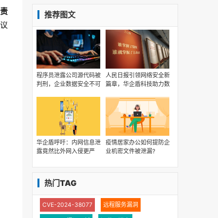
责
推荐图文
倡议
程序员泄露公司源代码被
人民日报引领网络安全新
判刑，企业数据安全不可
篇章，华企盾科技助力数
大意！
字经济发展
华企盾呼吁：内网信息泄
疫情居家办公如何提防企
露竟然比外网入侵更严
业机密文件被泄漏?
重！
热门TAG
CVE-2024-38077
远程服务漏洞