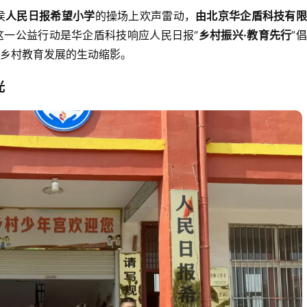
侯
人民日报希望小学
的操场上欢声雷动，
由北京华企盾科技有限
这一公益行动是华企盾科技响应人民日报“
乡村振兴·教育先行
”
乡村教育发展的生动缩影。
光