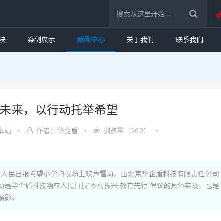
块
案例展示
新闻中心
关于我们
联系我们
筑未来，以行动托举希望
本站
作者：华企盾
浏览量（262）
小侯人民日报希望小学的操场上欢声雷动，由北京华企盾科技有限责任公司
是华企盾科技响应人民日报“乡村振兴·教育先行”倡议的具体实践，也是
缩影。