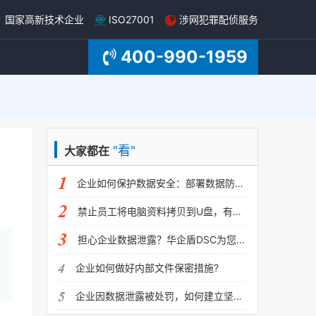
国家高新技术企业
ISO27001
涉网犯罪配侦服务
400-990-1959
"看"
大家都在
企业如何保护数据安全：部署数据防泄密系统
禁止员工将电脑资料拷贝到U盘，有哪些方法？
担心企业数据泄露？华企盾DSC为您保驾护航
企业如何做好内部文件保密措施?
企业因数据泄露被处罚，如何建立坚固的网络安全防线？