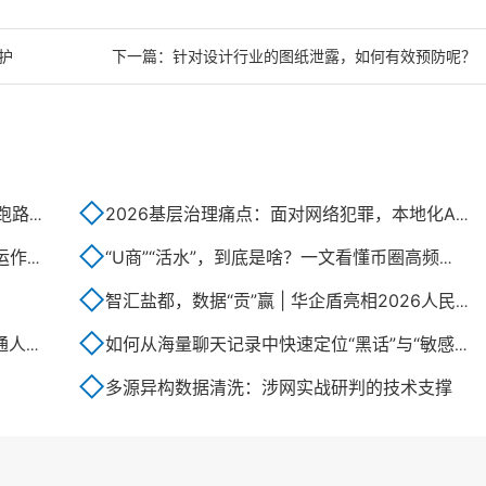
护
下一篇：
针对设计行业的图纸泄露，如何有效预防呢？
路"？
2026基层治理痛点：面对网络犯罪，本地化AI如何实现提质增···
辑？
“U商”“活水”，到底是啥？一文看懂币圈高频交易黑话
智汇盐都，数据“贡”赢 | 华企盾亮相2026人民数据大会
范？
如何从海量聊天记录中快速定位“黑话”与“敏感词”？
多源异构数据清洗：涉网实战研判的技术支撑