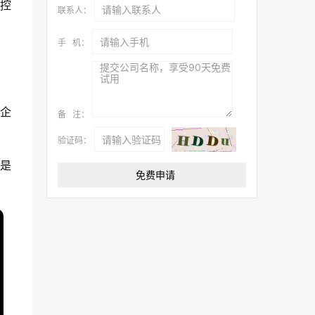
控
联系人：
手 机：
企
备 注：
验证码：
是