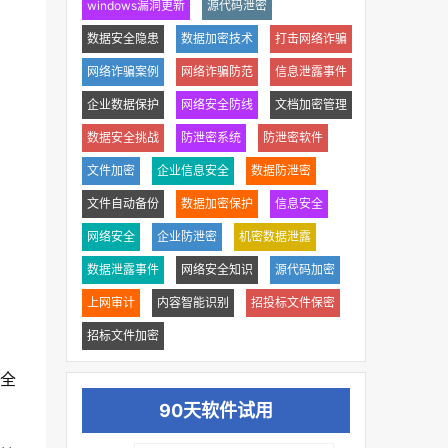
windows漏洞更新
源代码泄密
数据安全隐患
数据加密技术
打击网络诈骗
网络诈骗案例
网络诈骗防范
信息泄露事件
企业数据保护
网络安全防线
文档加密管理
数据安全挑战
防泄密系统
防泄密软件
文件加密
企业信息安全
数据防泄密
文件自动备份
数据加密保护
信息安全
网络安全
企业防泄密
机密数据泄露
数据泄露事件
网络安全知识
源代码加密
上网审计
内容智能识别
招投标文件保密
招标文件加密
全
90天软件试用