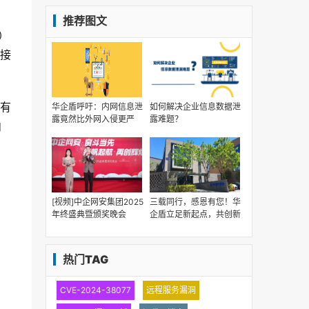
推荐图文
）
接
有
华企盾呼吁：内网信息泄
如何解决企业信息数据泄
露竟然比外网入侵更严
露难题？
内
重！
[视频]中企网安集团2025
三载同行，感恩有您！华
年终盛典暨颁奖晚会
企盾立足新起点，共创新
辉煌
热门TAG
CVE-2024-38077
远程服务漏洞