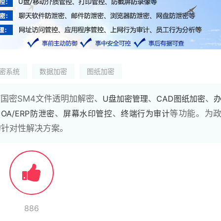
密系统
数据加密
图纸加密
/国密SM4文件透明加解密、
U盘加密管理
、
CAD图纸加密
、
、
OA/ERP防泄密
、
屏幕水印管控
、
终端行为审计
等功能。为
的针对性解决方案。
886