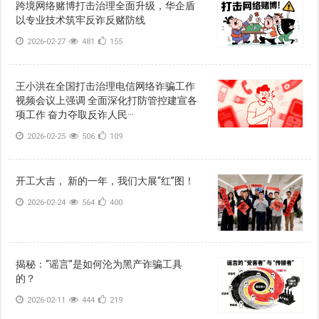
跨境网络赌博打击治理全面升级，华企盾
以专业技术筑牢反诈反赌防线
2026-02-27
481
155
王小洪在全国打击治理电信网络诈骗工作
视频会议上强调 全面深化打防管控建宣各
项工作 奋力夺取反诈人民···
2026-02-25
506
109
开工大吉， 新的一年，我们大展“红”图！
2026-02-24
564
400
揭秘：“谣言”是如何沦为黑产诈骗工具
的？
2026-02-11
444
219